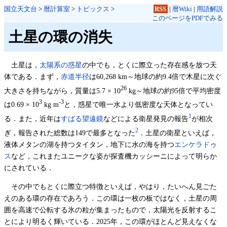
国立天文台
>
暦計算室
>
トピックス
>
RSS
|
暦Wiki
|
用語解説
このページをPDFでみる
土星の環の消失
土星は，
太陽系の惑星
の中でも，とくに際立った存在感を放つ天
体である．まず，
赤道半径
は60,268 km～地球の約9.4倍で木星に次ぐ
26
大きさを持ちながら，質量は5.7 × 10
kg～地球の約95倍で平均密度
3
-3
は0.69 × 10
kg m
と，惑星で唯一水より低密度な天体となってい
1
る．また，近年は
すばる望遠鏡
などによる衛星発見の報告
が相次
2
ぎ，報告された総数は149で最多となった
．土星の衛星といえば，
液体メタンの湖を持つタイタン，地下に水の海を持つ
エンケラドゥ
ス
など，これまたユニークな姿が探査機カッシーニによって明らか
にされている．
その中でもとくに際立つ特徴といえば，やはり，たいへん見ごた
えのある環の存在であろう．この環は一枚の板ではなく，土星の周
囲を高速で公転する氷の粒が集まったもので，太陽光を反射するこ
とにより明るく輝いている．2025年，この環がほとんど見えなくな