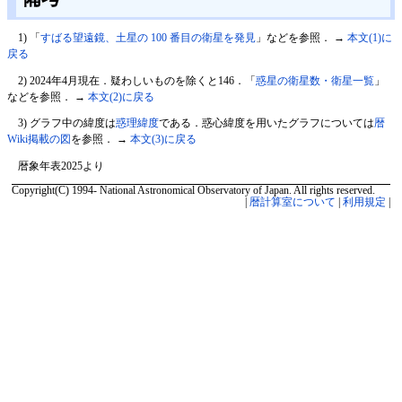
1
) 「
すばる望遠鏡、土星の 100 番目の衛星を発見
」などを参照． →
本文(1)に
戻る
2
) 2024年4月現在．疑わしいものを除くと146．「
惑星の衛星数・衛星一覧
」
などを参照． →
本文(2)に戻る
3
) グラフ中の緯度は
惑理緯度
である．惑心緯度を用いたグラフについては
暦
Wiki掲載の図
を参照． →
本文(3)に戻る
暦象年表2025より
Copyright(C) 1994- National Astronomical Observatory of Japan. All rights reserved.
|
暦計算室について
|
利用規定
|