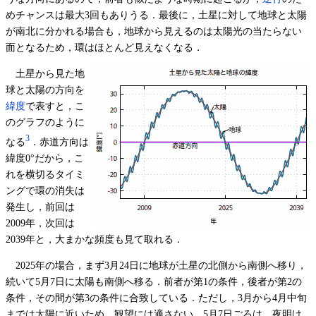
めチャンスは最大3回もありうる．最後に，土星に対して地球と太陽
が南北に分かれる場合も，地球から見えるのは太陽光の当たらない
面となるため，環はほとんど見えなくなる．
土星から見た地
球と太陽の方向を
緯度
で表すと，こ
のグラフのように
3
なる
．赤道方向は
緯度0°だから，こ
れを横切るタイミ
ングで環の消失は
発生し，前回は
2009年，次回は
2039年と，大まかな頻度も見て取れる．
2025年の場合，まず3月24日に地球が土星の北側から南側へ移り，
続いて5月7日に太陽も南側へ移る．前者が第1の条件，後者が第2の
条件，その間が第3の条件に合致している．ただし，3月から4月中旬
までは太陽に近いため，観望には適さない．5月7日ごろは，夜明け