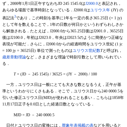
ず，2000年1月1日正午すなわちJD 245 1545.0は
J2000.0
と表記され，
あらゆる場面で基準時刻となっている．J2000.0は
ユリウス年
(JY) の
3
表記法
であり，この時刻を基準に1年を一定の長さ365.25日 (= 1 jy)
として年を数えることで，1年の日数が何日かというわずらわしさか
ら解放される．たとえば，J2000.0から365.25日後はJ2001.0，36525日
後はJ2100.0，年初はJ2023.0，年央はJ2023.5のように簡便かつ正確な
表現が可能だ．さらに，J2000.0からの経過時間をユリウス世紀 (1 jc
= 100 jy = 36525日) 単位で測ったものは
ユリウス世紀数
T
と呼ばれ，
歳差章動理論
など，さまざまな理論で時刻引数として用いられてい
る．
T
= (JD － 245 1545) / 36525 = (JY － 2000) / 100
一方，ユリウス日は一般にとても大きな数となるうえ，正午が基
準というわかりにくさもある．そこで，ユリウス日から240 0000.5を
引いた修正ユリウス日(MJD)が使われることも多い．こちらは1858年
11月17日正子を0.0日とした経過日数となっている．
MJD = JD － 240 0000.5
日付とユリウス日の変換には，
暦象年表掲載の表
などを用いると