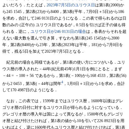
よいだろう．たとえば，
2023年7月5日のユリウス日
は第1表(2000)か
ら245 1545，第2表(23)から8400，第3表(平年，7月0日＋5日)から186
を求め，合計して246 0131日のようになる．この表で得られるのは日
数のみの (正午の) ユリウス日であるが，0.5日を引けば正子の値も得
られる．逆に，
ユリウス日が246 0131日の場合
は，各表からそれを超
えない最大数を選んで引き算，すなわち第1表(245 1545)から2000
年，第2表(8400)から23年，第3表(2023年は平年，181)から7月0日を
得て，残る5日を加えて2023年7月5日となる．
紀元前の場合も同様であるが，第1表の使い方にコツがいる．ユリ
ウス暦の導入された－44年(紀元前45年)1月1日を例にとると，まず
－44 = －100 + 56 であるから，第1表(－100)から168 4533，第2表(56)
4
から2 0453，第3表(－44年は閏年
，1月0日＋1日)から1を求め，合計
して170 4987日のようになる．
なお，この表では，1599年まではユリウス暦，1600年以後はグレ
ゴリオ暦の日付に対するユリウス日が得られるようになっている．
グレゴリオ暦の導入年は国によって異なるが，1500年代もグレゴリ
オ暦と結び付けたければ，第1表の値から10を引いて226 8923日を用
いればよく，逆に1600年代もユリウス暦と結び付けたければ，第1表