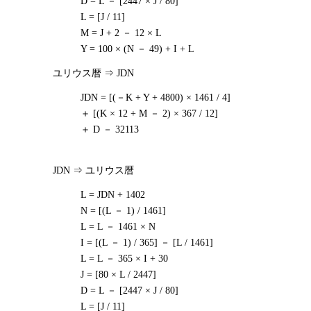
D = L － [2447 × J / 80]
L = [J / 11]
M = J + 2 － 12 × L
Y = 100 × (N － 49) + I + L
ユリウス暦 ⇒ JDN
JDN = [(－K + Y + 4800) × 1461 / 4]
＋ [(K × 12 + M － 2) × 367 / 12]
＋ D － 32113
JDN ⇒ ユリウス暦
L = JDN + 1402
N = [(L － 1) / 1461]
L = L － 1461 × N
I = [(L － 1) / 365] － [L / 1461]
L = L － 365 × I + 30
J = [80 × L / 2447]
D = L － [2447 × J / 80]
L = [J / 11]