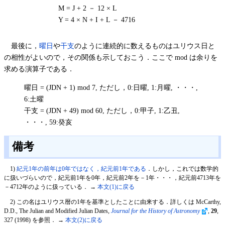
M = J + 2 － 12 × L
Y = 4 × N + I + L － 4716
最後に，
曜日
や
干支
のように連続的に数えるものはユリウス日と
の相性がよいので，その関係も示しておこう．ここで mod は余りを
求める演算子である．
曜日 = (JDN + 1) mod 7, ただし，0:日曜, 1:月曜, ・・・,
6:土曜
干支 = (JDN + 49) mod 60, ただし，0:甲子, 1:乙丑,
・・・, 59:癸亥
備考
1
)
紀元1年の前年は0年ではなく，紀元前1年である
．しかし，これでは数学的
に扱いづらいので，紀元前1年を0年，紀元前2年を－1年・・・，紀元前4713年を
－4712年のように扱っている． →
本文(1)に戻る
2
) この名はユリウス暦の1年を基準としたことに由来する．詳しくは McCarthy,
D.D., The Julian and Modified Julian Dates,
Journal for the History of Astronomy
,
29
,
327 (1998) を参照． →
本文(2)に戻る