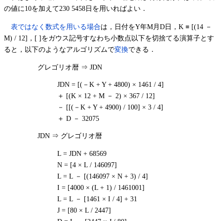
の値に10を加えて230 5458日を用いればよい．
表ではなく数式を用いる場合
は，日付をY年M月D日，K ≡ [(14 －
M) / 12]，[ ]をガウス記号すなわち小数点以下を切捨てる演算子とす
ると，以下のようなアルゴリズムで
変換
できる．
グレゴリオ暦 ⇒ JDN
JDN = [(－K + Y + 4800) × 1461 / 4]
＋ [(K × 12 + M － 2) × 367 / 12]
－ [[(－K + Y + 4900) / 100] × 3 / 4]
＋ D － 32075
JDN ⇒ グレゴリオ暦
L = JDN + 68569
N = [4 × L / 146097]
L = L － [(146097 × N + 3) / 4]
I = [4000 × (L + 1) / 1461001]
L = L － [1461 × I / 4] + 31
J = [80 × L / 2447]