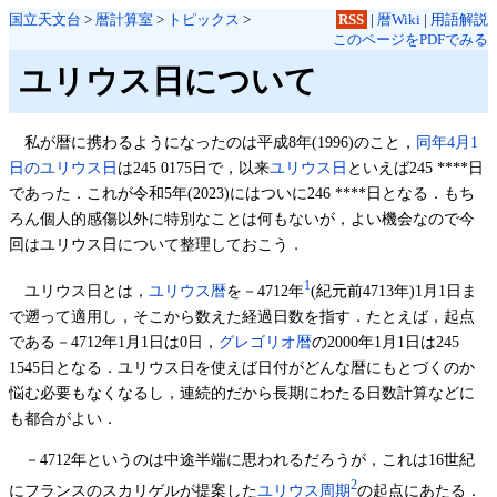
国立天文台
>
暦計算室
>
トピックス
>
RSS
|
暦Wiki
|
用語解説
このページをPDFでみる
ユリウス日について
私が暦に携わるようになったのは平成8年(1996)のこと，
同年4月1
日のユリウス日
は245 0175日で，以来
ユリウス日
といえば245 ****日
であった．これが令和5年(2023)にはついに246 ****日となる．もち
ろん個人的感傷以外に特別なことは何もないが，よい機会なので今
回はユリウス日について整理しておこう．
1
ユリウス日とは，
ユリウス暦
を－4712年
(紀元前4713年)1月1日ま
で遡って適用し，そこから数えた経過日数を指す．たとえば，起点
である－4712年1月1日は0日，
グレゴリオ暦
の2000年1月1日は245
1545日となる．ユリウス日を使えば日付がどんな暦にもとづくのか
悩む必要もなくなるし，連続的だから長期にわたる日数計算などに
も都合がよい．
－4712年というのは中途半端に思われるだろうが，これは16世紀
2
にフランスのスカリゲルが提案した
ユリウス周期
の起点にあたる．