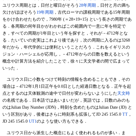
ユリウス周期とは，日付と曜日がそろう
28年周期
，日付と月の満ち
欠けがほぼそろう
19年周期
，古代ローマの課税周期である15年周期
をかけ合わせたもので，7980年 (＝28×19×15) という長さの周期であ
る．各周期の何年目かがわかればこの範囲内で一意に年を特定で
き，すべての周期が1年目という年を探すと，それが－4712年とな
る．たいていの史実はこれより後であり，次の周期に入るのは3268
年だから，年代学的には便利ということだろう．これをイギリスの
ジョン・ハーシェルが応用し，－4712年からの日数を数えるという
概念や計算方法を紹介したことで，徐々に天文学者の間で広まって
いった．
ユリウス日に小数をつけて時刻の情報を含めることもでき，その
場合は－4712年1月1日正午を0.0日とした経過日数となる．正午を起
点とするのは天体観測の途中で日付が変わらないようにした
天文時
の名残である．日本語ではあいまいだが，英語では，日数のみのも
のはJulian Day Number (JDN)，時刻を含めたものはJulian Date (JD) と
いう区別があり，後者はさらに時刻系も拡張してJD 245 1545.0
TT
，
JD 245 1545.0
UT1
のような使い方もできる．
ユリウス日から派生した概念にもよく使われるものが多い．ま