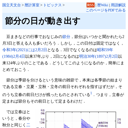
国立天文台
>
暦計算室
>
トピックス
>
RSS
|
暦Wiki
|
用語解説
このページをPDFでみる
節分の日が動き出す
豆まきなどの行事でおなじみの
節分
，節分はいつかと聞かれたら2
月3日と答える人も多いだろう．しかし，この日付は固定ではなく，
令和3年(2021)には2月2日
となる．3日でなくなるのは
昭和59年
(1984)2月4日
以来37年ぶり，2日になるのは
明治30年(1897)2月2日
以
来124年ぶりのことである．どうしてこのようになるのか，簡単にま
とめておこう．
節分は季節を分けるという意味の雑節で，本来は各季節の始まり
である立春・立夏・立秋・立冬の前日それぞれを指すはずだが，そ
1
のうち立春の前日だけが残ったものとされている
．つまり，立春が
定まれば節分もその前日として定まるわけだ．
では立春はと
いうと，春分や
秋分と同じく
二