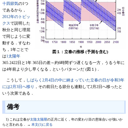
十四節気
の1つ
であるから，
2012年のトピッ
クス
で説明した
秋分と同じ理屈
で同じように変
動する．すなわ
ち，1年ごとで
図１：立春の推移 (予測を含む)
は
1太陽年
365.2422日と1年 365日の差～約6時間ずつ遅くなる一方，うるう年に
は4年前より少し早くなる，というパターンだ (図１)．
こうして，
しばらく2月4日の中に納まっていた立春の日が令和3年
には2月3日へ移り
，その前日たる節分も連動して2月2日へ移ったと
いう次第である．
備考
1
) これは立春が
太陰太陽暦
の正月に近く，年の変わり目の意味合いが強いか
らと言われる． →
本文(1)に戻る