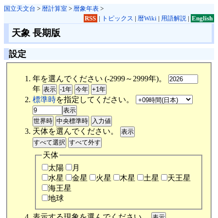
国立天文台
>
暦計算室
>
暦象年表
>
RSS
|
トピックス
|
暦Wiki
|
用語解説
|
English
天象 長期版
設定
年を選んでください (-2999～2999年)。
年
標準時
を指定してください。
天体を選んでください。
天体
太陽
月
水星
金星
火星
木星
土星
天王星
海王星
地球
表示する現象を選んでください。