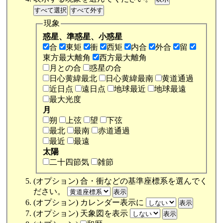
現象
惑星、準惑星、小惑星
合
東矩
衝
西矩
内合
外合
留
東方最大離角
西方最大離角
月との合
惑星の合
日心黄緯最北
日心黄緯最南
黄道通過
近日点
遠日点
地球最近
地球最遠
最大光度
月
朔
上弦
望
下弦
最北
最南
赤道通過
最近
最遠
太陽
二十四節気
雑節
(オプション) 合・衝などの基準座標系を選んでく
ださい。
(オプション) カレンダー表示に
(オプション) 天象図を表示