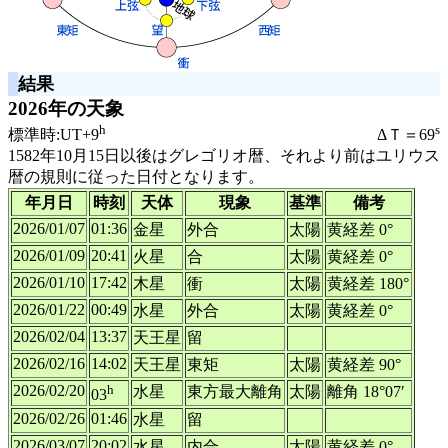
結果
2026年の天象
h
s
標準時:UT+9
ΔＴ＝69
1582年10月15日以後はグレゴリオ暦、それより前はユリウス
暦の規則に従った日付となります。
年月日
時刻
天体
現象
基準
備考
2026/01/07
01:36
金星
外合
太陽
黄経差 0°
2026/01/09
20:41
火星
合
太陽
黄経差 0°
2026/01/10
17:42
木星
衝
太陽
黄経差 180°
2026/01/22
00:49
水星
外合
太陽
黄経差 0°
2026/02/04
13:37
天王星
留
2026/02/16
14:02
天王星
東矩
太陽
黄経差 90°
2026/02/20
h
水星
東方最大離角
太陽
離角 18°07′
03
2026/02/26
01:46
水星
留
2026/03/07
20:02
水星
内合
太陽
黄経差 0°