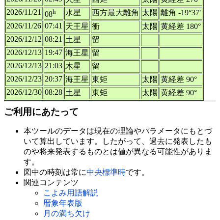
2026/11/21
h
水星
西方最大離角
太陽
離角 -19°37′
08
2026/11/26
07:41
天王星
衝
太陽
黄経差 180°
2026/12/12
08:21
土星
留
2026/12/13
19:47
海王星
留
2026/12/13
21:03
木星
留
2026/12/23
20:37
海王星
東矩
太陽
黄経差 90°
2026/12/30
08:28
土星
東矩
太陽
黄経差 90°
ご利用にあたって
本ツールのデータは現在の理論やパラメータにもとづ
いて算出しています。したがって、過去に発表したも
のや将来発表するものとは値が異なる可能性がありま
す。
図中の時刻は常に
中央標準時
です。
関連コンテンツ
こよみ用語解説
暦象年表版
月の満ち欠け