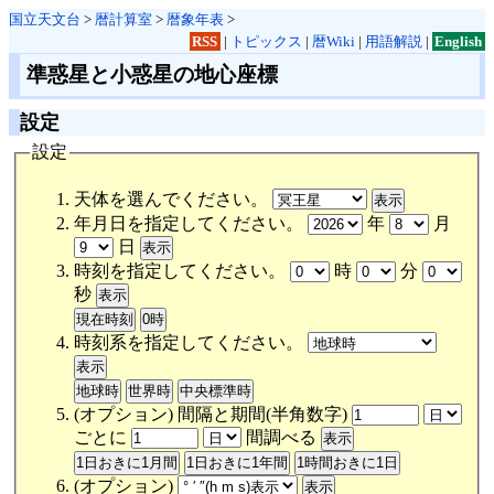
国立天文台
>
暦計算室
>
暦象年表
>
RSS
|
トピックス
|
暦Wiki
|
用語解説
|
English
準惑星と小惑星の地心座標
設定
設定
天体を選んでください。
年月日を指定してください。
年
月
日
時刻を指定してください。
時
分
秒
時刻系を指定してください。
(オプション) 間隔と期間(半角数字)
ごとに
間調べる
(オプション)