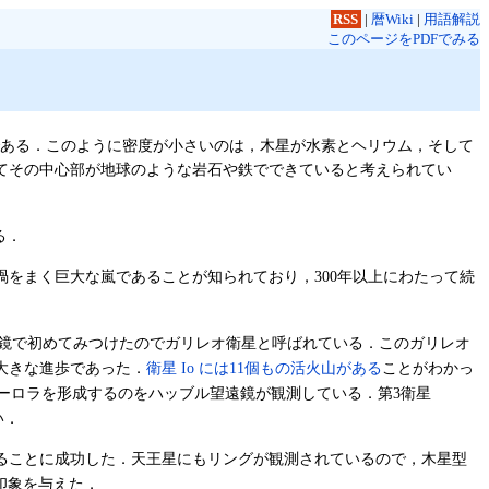
RSS
|
暦Wiki
|
用語解説
このページをPDFでみる
倍である．このように密度が小さいのは，木星が水素とヘリウム，そして
てその中心部が地球のような岩石や鉄でできていると考えられてい
る．
渦をまく巨大な嵐であることが知られており，300年以上にわたって続
リレオが望遠鏡で初めてみつけたのでガリレオ衛星と呼ばれている．このガリレオ
大きな進歩であった．
衛星 Io には11個もの活火山がある
ことがわかっ
ーロラを形成するのをハッブル望遠鏡が観測している．第3衛星
い．
ることに成功した．天王星にもリングが観測されているので，木星型
な印象を与えた．