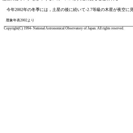
今年2002年の冬季には，土星の後に続いて-2.7等級の木星が夜空に
暦象年表2002より
Copyright(C) 1994- National Astronomical Observatory of Japan. All rights reserved.