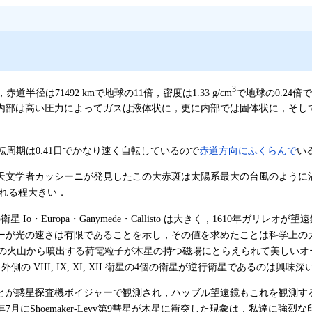
3
赤道半径は71492 kmで地球の11倍，密度は1.33 g/cm
で地球の0.24
内部は高い圧力によってガスは液体状に，更に内部では固体状に，そし
自転周期は0.41日でかなり速く自転しているので
赤道方向にふくらんで
い
の天文学者カッシーニが発見したこの大赤斑は太陽系最大の台風のように
まれる程大きい．
o・Europa・Ganymede・Callisto は大きく，1610年ガ
マーが光の速さは有限であることを示し，その値を求めたことは科学上の
 の火山から噴出する荷電粒子が木星の持つ磁場にとらえられて美しいオ
 VIII, IX, XI, XII 衛星の4個の衛星が逆行衛星であるのは興味深
とが惑星探査機ボイジャーで観測され，ハッブル望遠鏡もこれを観測す
月にShoemaker-Levy第9彗星が木星に衝突した現象は，私達に強烈