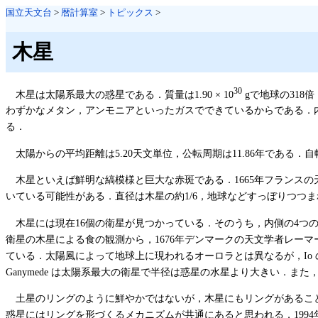
国立天文台
>
暦計算室
>
トピックス
>
木星
30
木星は太陽系最大の惑星である．質量は1.90 × 10
gで地球の318倍，
わずかなメタン，アンモニアといったガスでできているからである．
る．
太陽からの平均距離は5.20天文単位，公転周期は11.86年である．
木星といえば鮮明な縞模様と巨大な赤斑である．1665年フランス
いている可能性がある．直径は木星の約1/6，地球などすっぼりつつ
木星には現在16個の衛星が見つかっている．そのうち，内側の4つの衛星 I
衛星の木星による食の観測から，1676年デンマークの天文学者レー
ている．太陽風によって地球上に現われるオーロラとは異なるが，Io
Ganymede は太陽系最大の衛星で半径は惑星の水星より大きい．また，外側の
土星のリングのように鮮やかではないが，木星にもリングがあるこ
惑星にはリングを形づくるメカニズムが共通にあると思われる．1994年7