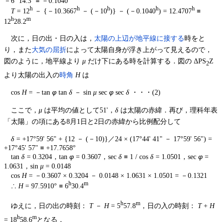
－6
14.3
≡ －0.1040
h
h
h
h
h
T
= 12
－ {－10.3667
－ (－10
)} － (－0.1040
) = 12.4707
≡
h
m
12
28.2
次に，日の出・日の入は，
太陽の上辺が地平線に接する
時をと
り，また
大気の屈折
によって太陽自身が浮き上がって見えるので，
図のように，地平線より
μ
だけ下にある時を計算する．図の ΔPS
Z
2
より太陽の出入の
時角
H
は
cos
H
= －tan
φ
tan
δ
－ sin
μ
sec
φ
sec
δ
・・・(2)
ここで，
μ
は平均の値として51'，
δ
は太陽の赤緯．再び，理科年表
「太陽」の項にある8月1日と2日の赤緯から比例配分して
δ
= +17°59' 56" + {12 － (－10)}／24 × (17°44' 41" － 17°59' 56") =
+17°45' 57" ≡ +17.7658°
tan
δ
= 0.3204，tan
φ
= 0.3607，sec
δ
≡ 1 / cos
δ
= 1.0501，sec
φ
=
1.0631，sin
μ
= 0.0148
cos
H
= －0.3607 × 0.3204 － 0.0148 × 1.0631 × 1.0501 = －0.1321
h
m
∴
H
= 97.5910° ≡ 6
30.4
h
m
ゆえに，日の出の時刻：
T
－
H
= 5
57.8
，日の入の時刻：
T
+
H
h
m
= 18
58.6
となる．