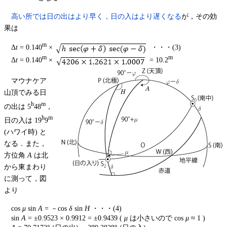
高い所では日の出はより早く，日の入はより遅くなる
が，その効
果は
m
Δ
t
= 0.140
×
・・・(3)
m
m
Δ
t
= 0.140
×
= 10.2
マウナケア
山頂でみる日
h
m
の出は 5
48
，
h
m
日の入は 19
9
(ハワイ時) と
なる．また，
方位角
A
は北
から東まわり
に測って，図
より
cos
μ
sin
A
= －cos
δ
sin
H
・・・(4)
sin
A
= ±0.9523 × 0.9912 = ±0.9439 (
μ
は小さいので cos
μ
≈ 1 )