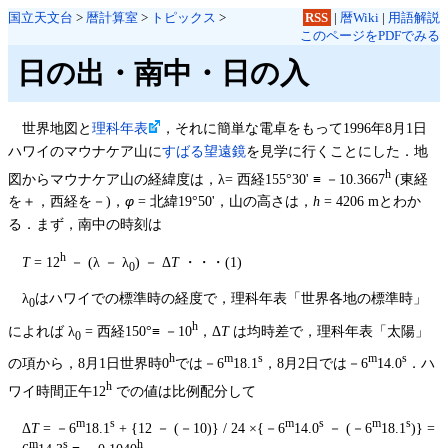
国立天文台
>
暦計算室
>
トピックス
>
RSS
|
暦Wiki
|
用語解説
このページをPDFでみる
日の出・南中・日の入
世界地図と
理科年表
，それに簡単な電卓をもって1996年8月1日
ハワイのマウナケア山に
すばる望遠鏡
を見学に行くことにした．地
h
図からマウナケア山の経緯度は，λ= 西経155°30' ≡ －10.3667
(東経
を＋，西経を－)，
φ
= 北緯19°50'，山の高さは，
h
= 4206 mとわか
る．まず，南中の時刻は
h
T
= 12
－ (λ － λ
) － Δ
T
・・・(1)
0
λ
はハワイでの標準時の経度で，理科年表「世界各地の標準時」
0
h
によれば λ
= 西経150°≡ －10
，Δ
T
は均時差で，理科年表「太陽」
0
h
m
s
m
s
の項から，8月1日世界時0
では－6
18.1
，8月2日では－6
14.0
．ハ
h
ワイ時間正午12
での値は比例配分して
m
s
m
s
m
s
Δ
T
= －6
18.1
+ {12 － (－10)} / 24 ×{－6
14.0
－ (－6
18.1
)} =
m
s
h