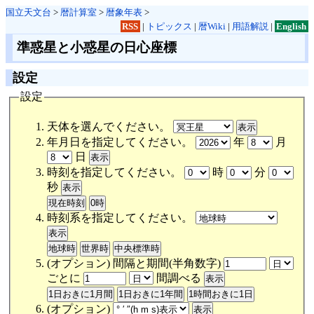
国立天文台
>
暦計算室
>
暦象年表
>
RSS
|
トピックス
|
暦Wiki
|
用語解説
|
English
準惑星と小惑星の日心座標
設定
設定
天体を選んでください。
年月日を指定してください。
年
月
日
時刻を指定してください。
時
分
秒
時刻系を指定してください。
(オプション) 間隔と期間(半角数字)
ごとに
間調べる
(オプション)